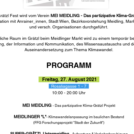
rätzl Fest wird vom Verein
MEI MEIDLING - Das partizipative Klima-Gr
ation mit Anrainer_innen, Stadt Wien, Bezirksvorstehung Meidling, Mar
und versch. Organisationen durchgeführt.
tliche Raum im Grätzl beim Meidlinger Markt wird zu einem temporär b
ng,
der Information und Kommunikation, des Wissensaustauschs und de
Auseinandersetzung zum Thema Klimawandel.
PROGRAMM
Freitag, 27. August 2021
Rosaliagasse 1 - 7
10:00 - 20:00 Uhr
MEI MEIDLING
- Das partizipative Klima-Grätzl Projekt
MEIDLINGER "L"
- Klimawandelanpassung im baulichen Bestand
(FFG Forschungsprojekt "Stadt der Zukunft")
SUPER-GRÄTZL
Untermeidling