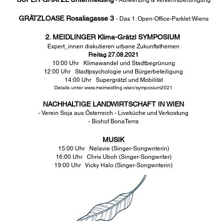
- Aufwertung & Verkehrsberuhigung
GRÄTZLOASE Rosaliagasse 3
- Das 1. Open-Office-Parklet Wiens
2. MEIDLINGER Klima-Grätzl SYMPOSIUM
Expert_innen diskutieren urbane Zukunftsthemen
Freitag 27.08.2021
10:00 Uhr Klimawandel und Stadtbegrünung
12:00 Uhr
Stadtpsychologie und Bürgerbeteiligung
14:00 Uhr Supergrätzl und Mobilität
Details unter
www.meimeidling.wien/symposium2021
NACHHALTIGE LANDWIRTSCHAFT IN WIEN
- Verein Soja aus Österreich -
Liveküche und Verkostung
- Biohof BonaTerra
MUSIK
15:00 Uhr Nelavie (Singer-Songwriterin)
16:00 Uhr Chris Uboh
(
Singer-Songwriter
)
19:00 Uhr Vicky Halo (
Singer-Songwriterin
)