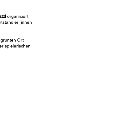
ätzl
organisiert
ktstandler_innen
egrünten Ort
r spielerischen