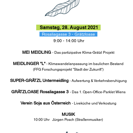
Samstag, 28. August 2021
Rosaliagasse 3 - Grätzloase
9:00 - 14:00 Uhr
MEI MEIDLING
- Das partizipative Klima-Grätzl Projekt
MEIDLINGER "L"
- Klimawandelanpassung im baulichen Bestand
(FFG Forschung
sprojekt "Sta
dt der Zukunft")
SUPER-GRÄTZL
Untermeidling
- Aufwertung & Verkehrsberuhigung
GRÄTZLOASE Rosaliagasse 3
- Das 1. Open-Office-Parklet Wiens
Verein Soja aus Österreich
- Liveküche und Verkostung
MUSIK
10:00 Uhr Jürgen Posch (Straßenmusiker)